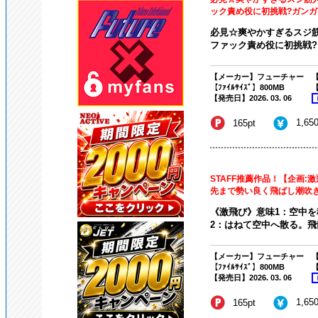
ック責め役に初挑戦?ガンガン
必見☆爽やかすぎるスジ
ファック責め役に初挑戦?ガ
【メーカー】フューチャー
【
【ﾌｧｲﾙｻｲｽﾞ】800MB
【
【発売日】2026. 03. 06
1,65
165pt
STAFF推薦作品！【企画:
先まで勢い良く飛ばし潮吹きま
《激飛び》意味1：空中
2：はねて空中へ散る。飛散
【メーカー】フューチャー
【
【ﾌｧｲﾙｻｲｽﾞ】800MB
【
【発売日】2026. 03. 06
1,65
165pt