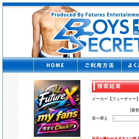
メーカー【フューチャー
[最
並べ替え
必見☆爽やかすぎるスジ筋