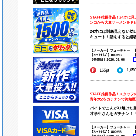
STAFF推薦作品！24才
ンコから大量ザーメンをド
24才には到底見えない幼
キュート！話をすると経験人
【メーカー】フューチャー
【
【ﾌｧｲﾙｻｲｽﾞ】800MB
【
【発売日】2026. 03. 06
1,65
165pt
STAFF推薦作品！スタッ
青年大2をガチナンで終始
バイトでこんがり焼けた肌
才学生さんをガチナン！「
【メーカー】フューチャー
【
【ﾌｧｲﾙｻｲｽﾞ】800MB
【