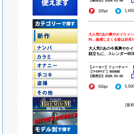
【発売日】2026. 03. 06
1,65
165pt
大人気!!あの爽やかイケメ
IN…超感じまくる姿は必見!!
大人気!!あの今風爽やかイ
顔立ちに、スレンダーBOD
【メーカー】フューチャー
【
【ﾌｧｲﾙｻｲｽﾞ】800MB
【
【発売日】2026. 03. 05
5,50
550pt
[最