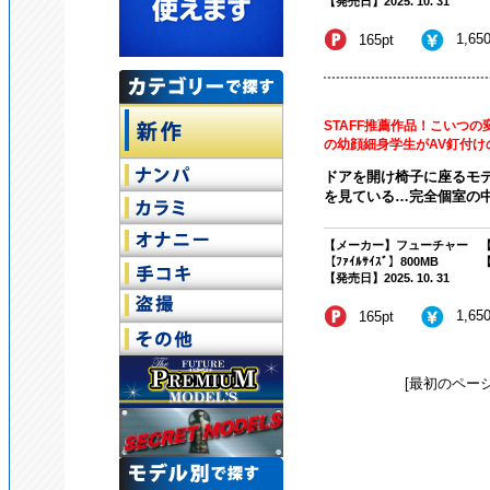
【発売日】2025. 10. 31
1,65
165pt
STAFF推薦作品！こいつ
の幼顔細身学生がAV釘付けの
ドアを開け椅子に座るモデ
を見ている…完全個室の中で
【メーカー】フューチャー
【
【ﾌｧｲﾙｻｲｽﾞ】800MB
【
【発売日】2025. 10. 31
1,65
165pt
[最初のページ