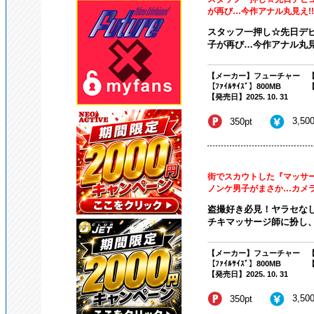
が再び…今作アナル丸見え!!超
スタッフ一押し☆先日デ
子が再び…今作アナル丸見え
【メーカー】フューチャー
【
【ﾌｧｲﾙｻｲｽﾞ】800MB
【
【発売日】2025. 10. 31
3,50
350pt
街でスカウトした『マッサー
ノンケ男子がまさか…カメラで
盗撮好き必見！ヤラセなし
チキマッサージ師に扮し、
【メーカー】フューチャー
【
【ﾌｧｲﾙｻｲｽﾞ】800MB
【
【発売日】2025. 10. 31
3,50
350pt