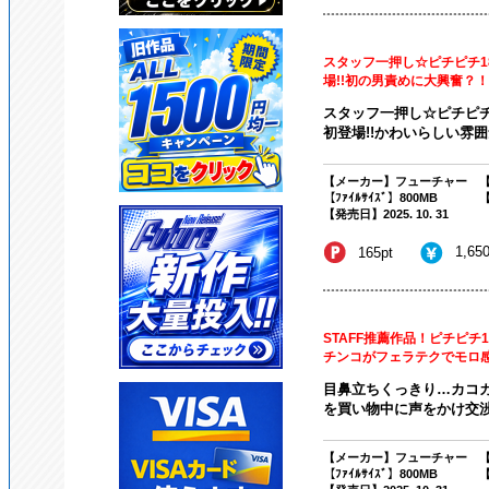
スタッフ一押し☆ピチピチ1
場!!初の男責めに大興奮？！カ
スタッフ一押し☆ピチピチ
初登場!!かわいらしい雰囲
【メーカー】フューチャー
【
【ﾌｧｲﾙｻｲｽﾞ】800MB
【
【発売日】2025. 10. 31
1,65
165pt
STAFF推薦作品！ピチピチ
チンコがフェラテクでモロ
目鼻立ちくっきり…カコカ
を買い物中に声をかけ交渉成
【メーカー】フューチャー
【
【ﾌｧｲﾙｻｲｽﾞ】800MB
【