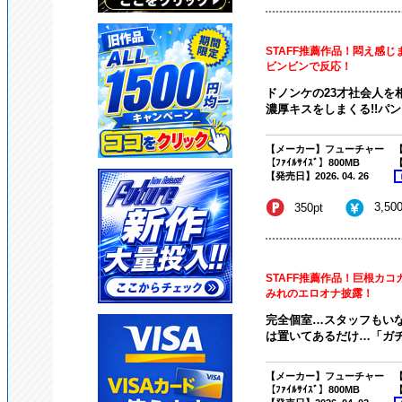
STAFF推薦作品！悶え感
ビンビンで反応！
ドノンケの23才社会人を
濃厚キスをしまくる!!パン
【メーカー】フューチャー
【
【ﾌｧｲﾙｻｲｽﾞ】800MB
【
【発売日】2026. 04. 26
3,50
350pt
STAFF推薦作品！巨根カ
みれのエロオナ披露！
完全個室…スタッフもい
は置いてあるだけ…「ガチ
【メーカー】フューチャー
【
【ﾌｧｲﾙｻｲｽﾞ】800MB
【