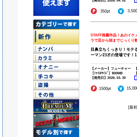
【発売日】2026. 04. 02
3,50
350pt
STAFF推薦作品！あのイケ
ラで足から頭までじっくり
目鼻立ちくっきり！モテ
ーマン23才の登場です！1
【メーカー】フューチャー
【
【ﾌｧｲﾙｻｲｽﾞ】800MB
【
【発売日】2026. 03. 30
15,0
1500pt
[最