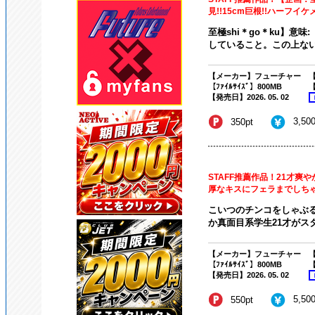
見!!15cm巨根!!ハーフイケ
至極shi＊go＊ku】意
していること。この上ない
【メーカー】フューチャー
【
【ﾌｧｲﾙｻｲｽﾞ】800MB
【
【発売日】2026. 05. 02
3,50
350pt
STAFF推薦作品！21才
厚なキスにフェラまでしちゃ
こいつのチンコをしゃぶ
か真面目系学生21才がスタ
【メーカー】フューチャー
【
【ﾌｧｲﾙｻｲｽﾞ】800MB
【
【発売日】2026. 05. 02
5,50
550pt