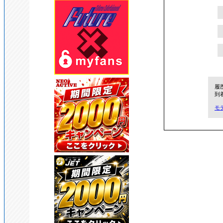
履
到
モ