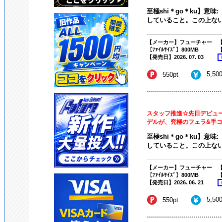
至極shi＊go＊ku】意
していること。この上ない
【メーカー】フューチャー
【
【ﾌｧｲﾙｻｲｽﾞ】800MB
【
【発売日】2026. 07. 03
5,50
550pt
スタッフ推進☆先日デビュ
デルが、究極のフェラ&手コキ!
至極shi＊go＊ku】意
していること。この上ない
【メーカー】フューチャー
【
【ﾌｧｲﾙｻｲｽﾞ】800MB
【
【発売日】2026. 06. 21
5,50
550pt