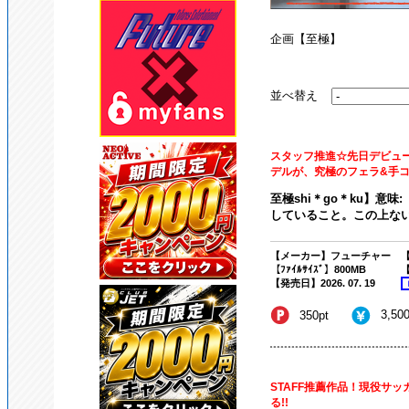
企画【至極】
並べ替え
スタッフ推進☆先日デビュ
デルが、究極のフェラ&手コキ!
至極shi＊go＊ku】意
していること。この上ない
【メーカー】フューチャー
【
【ﾌｧｲﾙｻｲｽﾞ】800MB
【
【発売日】2026. 07. 19
3,50
350pt
STAFF推薦作品！現役サ
る!!