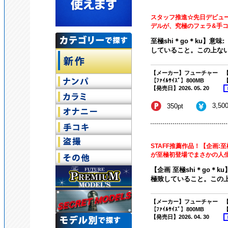
スタッフ推進☆先日デビュ
デルが、究極のフェラ&手コキ!
至極shi＊go＊ku】意
していること。この上ない
【メーカー】フューチャー
【
【ﾌｧｲﾙｻｲｽﾞ】800MB
【
【発売日】2026. 05. 20
3,50
350pt
STAFF推薦作品！【企画:
が至極初登場でまさかの人生初
【企画 至極shi＊go＊
極致していること。この上
【メーカー】フューチャー
【
【ﾌｧｲﾙｻｲｽﾞ】800MB
【
【発売日】2026. 04. 30