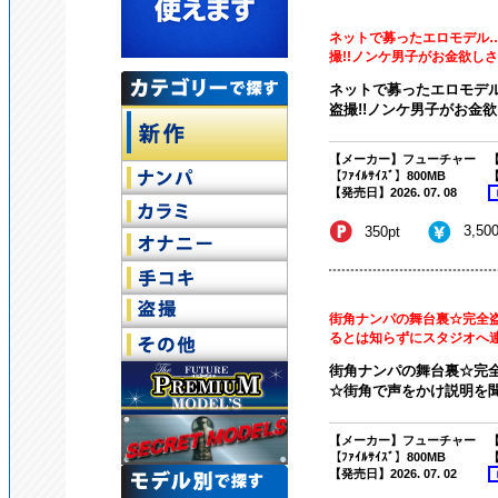
ネットで募ったエロモデル
撮!!ノンケ男子がお金欲しさに
ネットで募ったエロモデ
盗撮!!ノンケ男子がお金欲
【メーカー】フューチャー
【
【ﾌｧｲﾙｻｲｽﾞ】800MB
【
【発売日】2026. 07. 08
3,50
350pt
街角ナンパの舞台裏☆完全盗
るとは知らずにスタジオへ連れ
街角ナンパの舞台裏☆完全
☆街角で声をかけ説明を聞
【メーカー】フューチャー
【
【ﾌｧｲﾙｻｲｽﾞ】800MB
【
【発売日】2026. 07. 02