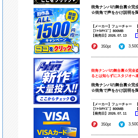
街角ナンパの舞台裏☆完全
☆街角で声をかけ説明を聞
【メーカー】フューチャー
【
【ﾌｧｲﾙｻｲｽﾞ】800MB
【
【発売日】2026. 07. 13
3,50
350pt
街角ナンパの舞台裏☆完全盗
るとは知らずにスタジオへ連れ
街角ナンパの舞台裏☆完全
☆街角で声をかけ説明を聞
【メーカー】フューチャー
【
【ﾌｧｲﾙｻｲｽﾞ】800MB
【
【発売日】2026. 07. 11
3,50
350pt