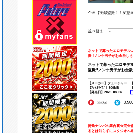
企画【実録盗撮！！変
並べ替え
ネットで募ったエロモデル
撮!!ノンケ男子がお金欲しさに
ネットで募ったエロモデ
盗撮!!ノンケ男子がお金欲
【メーカー】フューチャー
【
【ﾌｧｲﾙｻｲｽﾞ】800MB
【
【発売日】2026. 08. 06
3,50
350pt
街角ナンパの舞台裏☆完全盗
るとは知らずにスタジオへ連れ