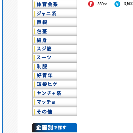
3,50
350pt