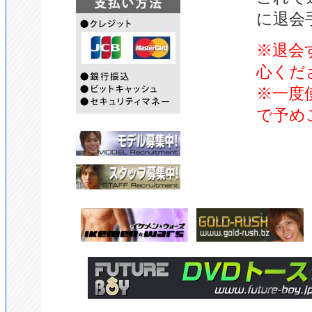
に退会
※退会
心くだ
※一度
で予め