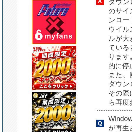
ダウン
のサイ
ンロー
ウイル
ルが大
ている
ります
的に停
また、
ダウン
その際
ら再度
Wind
が再生