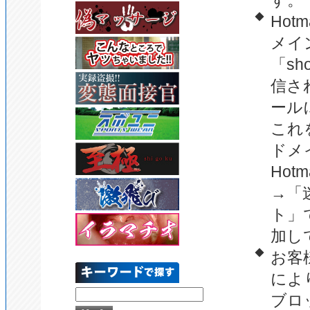
す。
◆
Hot
メイ
「sh
信さ
ール
これを
ドメ
Ho
→「
ト」で
加し
◆
お客
により
ブロ