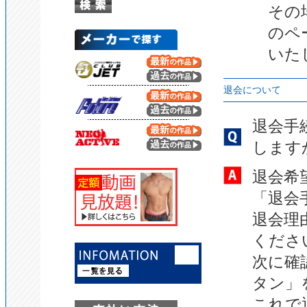
その
のペ
いた
退会について
退会手
します
退会希
「退会
退会理
くださ
次に確
タン」
これで