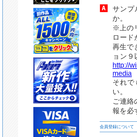
サンプ
か。
※上の
ロード
再生でき
ョン９
http://
media
それで
い。
ご連絡
報を必
会員登録について