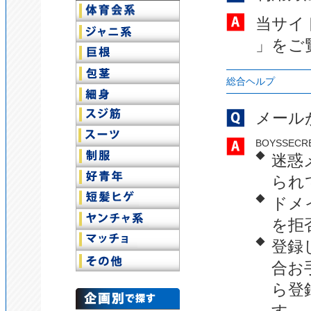
当サイ
」をご
総合ヘルプ
メール
BOYSSE
◆
迷惑
られ
◆
ドメイ
を拒
◆
登録
合お
ら登