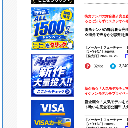
街角ナンパの舞台裏☆完全盗
るとは知らずにスタジオへ連れ
街角ナンパの舞台裏☆完全
☆街角で声をかけ説明を聞
【メーカー】フューチャー
【
【ﾌｧｲﾙｻｲｽﾞ】800MB
【
【発売日】2026. 07. 25
3,24
324pt
新企画☆「人気モデルをガチ
イケメンモデルをプライベート
新企画☆「人気モデルをガ
ト喰いを完全初公開!!!!人
【メーカー】フューチャー
【
【ﾌｧｲﾙｻｲｽﾞ】800MB
【