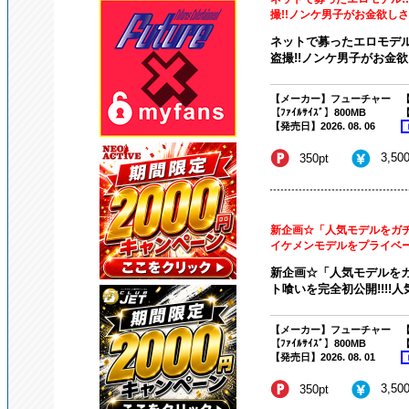
撮!!ノンケ男子がお金欲しさに
ネットで募ったエロモデ
盗撮!!ノンケ男子がお金欲
【メーカー】フューチャー
【
【ﾌｧｲﾙｻｲｽﾞ】800MB
【
【発売日】2026. 08. 06
3,50
350pt
新企画☆「人気モデルをガチ
イケメンモデルをプライベート
新企画☆「人気モデルをガ
ト喰いを完全初公開!!!!人
【メーカー】フューチャー
【
【ﾌｧｲﾙｻｲｽﾞ】800MB
【
【発売日】2026. 08. 01
3,50
350pt