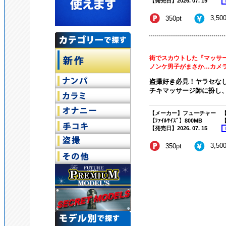
【発売日】2026. 07. 19
3,50
350pt
街でスカウトした『マッサー
ノンケ男子がまさか…カメラで
盗撮好き必見！ヤラセなし
チキマッサージ師に扮し、
【メーカー】フューチャー
【
【ﾌｧｲﾙｻｲｽﾞ】800MB
【
【発売日】2026. 07. 15
3,50
350pt