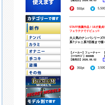
【発売日】2026. 08. 03
5,50
550pt
STAFF推薦作品！18才童貞
フェラテクでドピュッ!!
大人気のナンパシリーズ!
系?ジャニ系?巨根まで様々
【メーカー】フューチャー
【
【ﾌｧｲﾙｻｲｽﾞ】800MB
【
【発売日】2026. 08. 02
3,50
350pt