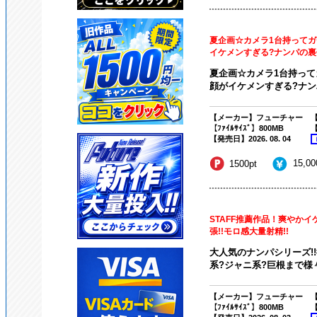
夏企画☆カメラ1台持ってガ
イケメンすぎる?ナンパの裏側
夏企画☆カメラ1台持って
顔がイケメンすぎる?ナンパ
【メーカー】フューチャー
【
【ﾌｧｲﾙｻｲｽﾞ】800MB
【
【発売日】2026. 08. 04
15,0
1500pt
STAFF推薦作品！爽やか
張!!モロ感大量射精!!
大人気のナンパシリーズ!
系?ジャニ系?巨根まで様々
【メーカー】フューチャー
【
【ﾌｧｲﾙｻｲｽﾞ】800MB
【