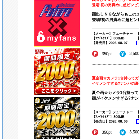
登場!初の男責めに超ビンビン!
顔出しＮＧながらもこの
登場!初の男責めに超ビンビ
【メーカー】フューチャー
【
【ﾌｧｲﾙｻｲｽﾞ】800MB
【
【発売日】2026. 08. 07
3,50
350pt
夏企画☆カメラ1台持ってガ
イケメンすぎる?ナンパの裏側
夏企画☆カメラ1台持って
顔がイケメンすぎる?ナンパ
【メーカー】フューチャー
【
【ﾌｧｲﾙｻｲｽﾞ】800MB
【
【発売日】2026. 08. 06
3,50
350pt