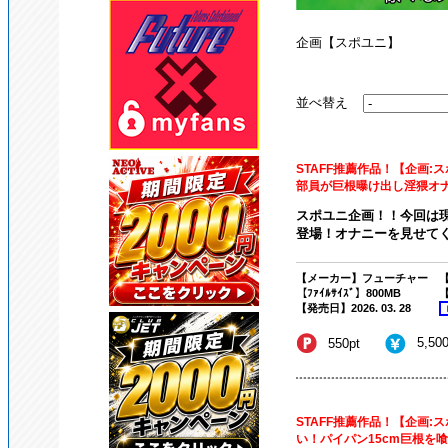
企画【スポユニ】
並べ替え
STAFF推薦作品！【企画
部員が巨根曝け出し淫猥オナニ
スポユニ企画！！今回は
登場！オナニーを見せてく
【メーカー】フューチャー
【
【ﾌｧｲﾙｻｲｽﾞ】800MB
【
【発売日】2026. 03. 28
5,50
550pt
STAFF推薦作品！【企画
い！パイパン15cm巨根を