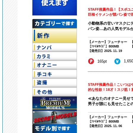
STAFF推薦作品！【スポ
巨根イケメンが競パン姿で
小動物系の甘いマスクに
パン姿…あの人気モデルが
【メーカー】フューチャー
【
【ﾌｧｲﾙｻｲｽﾞ】800MB
【
【発売日】2025. 11. 19
1,65
165pt
STAFF推薦作品！こいつ
的な性欲！18才！スジ筋！
≪あなたのオナニー見せ
男子が誰にも見せたことのな
【メーカー】フューチャー
【
【ﾌｧｲﾙｻｲｽﾞ】800MB
【
【発売日】2025. 11. 06