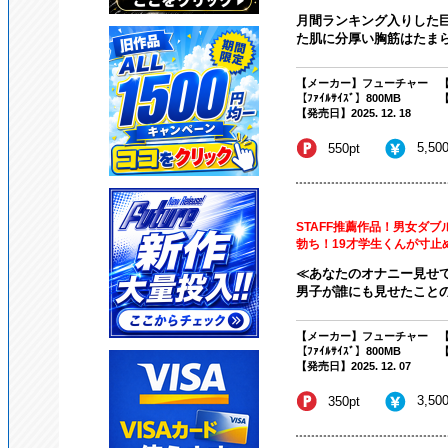
月間ランキング入りした
た肌に分厚い胸筋はたまら
【メーカー】フューチャー
【
【ﾌｧｲﾙｻｲｽﾞ】800MB
【
【発売日】2025. 12. 18
5,50
550pt
STAFF推薦作品！男女ダ
勃ち！19才学生くんが寸止
≪あなたのオナニー見せ
男子が誰にも見せたことのな
【メーカー】フューチャー
【
【ﾌｧｲﾙｻｲｽﾞ】800MB
【
【発売日】2025. 12. 07
3,50
350pt