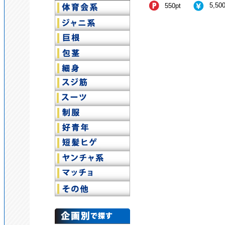
5,50
550pt