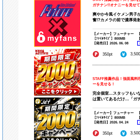
ガチナン!!オナニーを見せて
爽やか今風イケメン男子が
奮!?カメラの前で濃厚発射
【メーカー】フューチャー
【
【ﾌｧｲﾙｻｲｽﾞ】800MB
【
【発売日】2026. 06. 08
3,50
350pt
STAFF推薦作品！強面風
ーを見せる！
完全個室…スタッフもい
は置いてあるだけ…「ガチ
【メーカー】フューチャー
【
【ﾌｧｲﾙｻｲｽﾞ】800MB
【
【発売日】2026. 04. 24
3,50
350pt