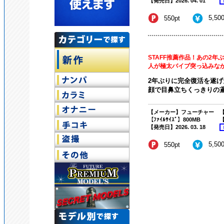
【発売日】2026. 04. 01
5,50
550pt
STAFF推薦作品！あの2
人が極太バイブ突っ込みながら
2年ぶりに完全復活を遂げ
顔で目鼻立ちくっきりの鳶
【メーカー】フューチャー
【
【ﾌｧｲﾙｻｲｽﾞ】800MB
【
【発売日】2026. 03. 18
5,50
550pt