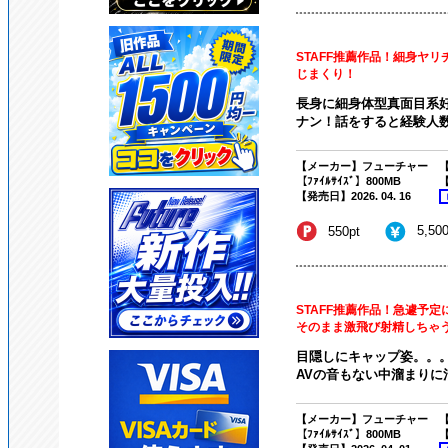
STAFF推薦作品！細身ヤ
じまくり！
長身に細身体型真面目系好
ナン！話をすると経験人数3
【メーカー】フューチャー
【
【ﾌｧｲﾙｻｲｽﾞ】800MB
【
【発売日】2026. 04. 16
5,50
550pt
STAFF推薦作品！急遽予
そのまま激飛び射精しちゃう目
目隠しにキャップ姿。。
AVの音もない中溜まりに溜
【メーカー】フューチャー
【
【ﾌｧｲﾙｻｲｽﾞ】800MB
【