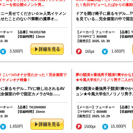
ニーを初公開☆ノンケ男...
た！先日デビューしたばかりの童顔イ
ナニー見せてください☆≫人気イケメン
ドアを開け椅子に座るモデル…T
せたことのない?!禁断の濃厚オ...
を見ている…完全個室の中で固定カ
ーチャー
【品番】YA1011768
【メーカー】フューチャー
【品番】TA
0MB
【収録時間】13min
【ﾌｧｲﾙｻｲｽﾞ】800MB
【収録時間
. 30
【発売日】2025. 10. 30
3,500円
1,650円
165pt
品！こいつのオナが見たかった！完全個室で
夢の競演☆最強男子競演!!爽やか
イケメンオナ映像！
★今風大学生!!ノリノリ男子二人が公開
に座るモデル…TVに映し出されるAV
夢の競演☆最強男子競演!!爽や
全個室の中で固定カメラが4台…...
ュン★今風大学生!!ノリノリ男子二
ーチャー
【品番】TA1004060
【メーカー】フューチャー
【品番】YA
0MB
【収録時間】15min
【ﾌｧｲﾙｻｲｽﾞ】800MB
【収録時間
. 30
【発売日】2025. 10. 29
1,650円
15,000円
1500pt