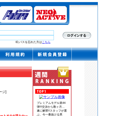
ID,パスを忘れた方は
こちら
ージ]
プレミアムモデル第44
弾!!!交渉から数ヶ月…
遂に解禁!!スタッフが選
ぶ、今一番抜ける男
ベートオナが見たかっ