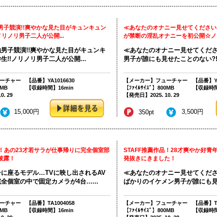
男子競演!!爽やかな見た目がキュンキュン
≪あなたのオナニー見せてください
ノリノリ男子二人が公開...
が禁断の淫乱オナニーを初公開☆ノン
男子競演!!爽やかな見た目がキュンキ
≪あなたのオナニー見せてくだ
!!ノリノリ男子二人が公開...
男子が誰にも見せたことのない?!禁
ーチャー
【品番】YA1016630
【メーカー】フューチャー
【品番】YA
0MB
【収録時間】16min
【ﾌｧｲﾙｻｲｽﾞ】800MB
【収録時間
. 29
【発売日】2025. 10. 29
15,000円
3,500円
350pt
品！あの23才若サラが仕事帰りに完全個室部
STAFF推薦作品！28才爽やか好青
披露！
発抜きにきました！
に座るモデル…TVに映し出されるAV
≪あなたのオナニー見せてくだ
全個室の中で固定カメラが4台…...
ばかりのイケメン男子が誰にも見せ
ーチャー
【品番】TA1004058
【メーカー】フューチャー
【品番】TA
0MB
【収録時間】16min
【ﾌｧｲﾙｻｲｽﾞ】800MB
【収録時間