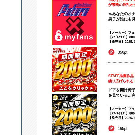
が禁断の淫乱オナ
≪あなたのオ
男子が誰にも見
【メーカー】フュ
【ﾌｧｲﾙｻｲｽﾞ】80
【発売日】2025. 10
350pt
STAFF推薦作
繰り広げられる
ドアを開け椅子
を見ている…完
【メーカー】フュ
【ﾌｧｲﾙｻｲｽﾞ】80
【発売日】2025. 10
165pt