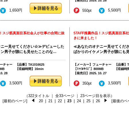
. 29
【発売日】2025. 10. 28
1,650円
5,500円
550pt
品！スジ筋真面目系社会人が仕事の合間に抜
STAFF推薦作品！スジ筋真面目系
きに来ました！
ナニー見せてください☆≫デビューした
≪あなたのオナニー見せてくだ
ン男子が誰にも見せたことのな...
ばかりのイケメン男子が誰にも見せ
ーチャー
【品番】TA1016625
【メーカー】フューチャー
【品番】TA
0MB
【収録時間】16min
【ﾌｧｲﾙｻｲｽﾞ】800MB
【収録時間
. 28
【発売日】2025. 10. 27
3,500円
3,500円
350pt
（322タイトル ｜ 全33ページ ｜ 23ページ目を表示）
[最初のページ]
20
|
21
|
22
|
23
|
24
|
25
|
26
[最後のペ