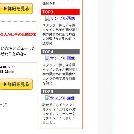
発射を初...
スタッフ一押し☆今風
イケメン男子が初登場!!
社会人が仕事の合間に抜
初の男責めに超モロ感
大興奮!?カメラの前で
濃厚発...
さい☆≫デビューした
たことのな...
スタッフ一押し★今風
1016621
イケメン男子が初登場!!
】15min
初の男責めに大興奮!?
カメラの前で濃厚発射
を初公...
ージ]
誰が見てもイケメン！
モテそう！と唸る22才
イケメンフリーターを
ガチナン！くっきり二
重に大...