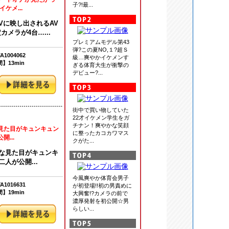
子?!最...
ケメ...
Vに映し出されるAV
メラが4台…...
プレミアムモデル第43
弾?この夏NO,１?超Ｓ
1004062
級…爽やかイケメンす
】13min
ぎる体育大生が衝撃の
デビュー?...
街中で買い物していた
22才イケメン学生をガ
チナン！爽やかな笑顔
な見た目がキュンキュン
に整ったカコカワマス
...
クがた...
かな見た目がキュンキ
人が公開...
今風爽やか体育会男子
1016631
が初登場!!初の男責めに
】19min
大興奮!?カメラの前で
濃厚発射を初公開☆男
らしい...