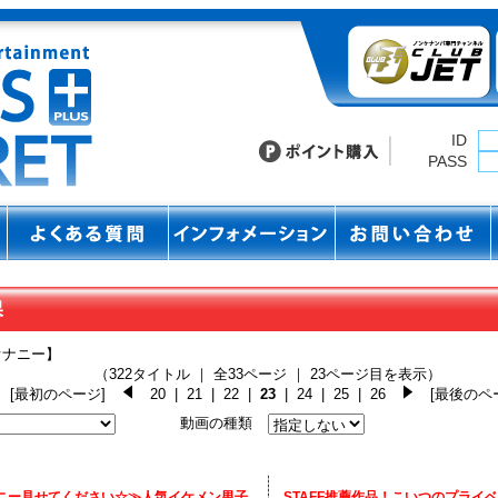
ID
PASS
オナニー】
（322タイトル ｜ 全33ページ ｜ 23ページ目を表示）
[最初のページ]
20
|
21
|
22
|
23
|
24
|
25
|
26
[最後のペ
動画の種類
ニー見せてください☆≫人気イケメン男子
STAFF推薦作品！こいつのプライ