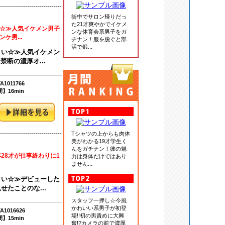
街中でサロン帰りだっ
た21才爽やかでイケメ
☆≫人気イケメン男子
ンな体育会系男子をガ
ケ男...
チナン！服を脱ぐと部
活で鍛...
さい☆≫人気イケメン
断の濃厚オ...
1011766
】16min
Tシャツの上からも肉体
美がわかる19才学生く
んをガチナン！彼の魅
年28才が仕事終わりに1
力は身体だけではあり
ません...
さい☆≫デビューした
たことのな...
スタッフ一押し☆今風
かわいい系男子が初登
1016626
場!!初の男責めに大興
】15min
奮!?カメラの前で濃厚