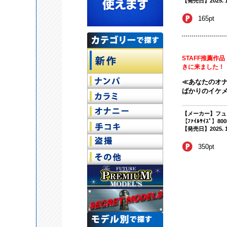
【発売日】2025. 10
165pt
STAFF推薦作
きに来ました！
≪あなたのオ
ばかりのイケメ
【メーカー】フュ
【ﾌｧｲﾙｻｲｽﾞ】80
【発売日】2025. 10
350pt