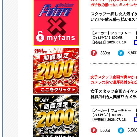
ガチ飲み酔っ払い!!スヤスヤ眠
スタッフ一押し☆人気イ
い?ガチ飲み酔っ払い!!ス
【メーカー】フューチャー
【
【ﾌｧｲﾙｻｲｽﾞ】800MB
【
【発売日】2026. 07. 18
3,50
350pt
女子スタッフ企画☆爽やかイ
カメラの前で濃厚発射を初
女子スタッフ企画☆イケ
挑戦?終始大興奮!?カメラ
【メーカー】フューチャー
【
【ﾌｧｲﾙｻｲｽﾞ】800MB
【
【発売日】2026. 07. 18
5,50
550pt