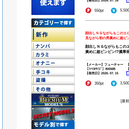
【発売日】2026. 07. 16
5,50
550pt
顔出しＮＧながらもこのエ
見ながら初の男責めに超ビンビン
顔出しＮＧながらもこのエ
責めに超ビンビン!?濃厚発射
【メーカー】フューチャー
【
【ﾌｧｲﾙｻｲｽﾞ】800MB
【
【発売日】2026. 07. 15
3,50
350pt
[最