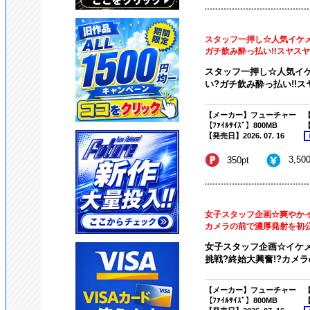
スタッフ一押し☆人気イケ
ガチ飲み酔っ払い!!スヤスヤ眠
スタッフ一押し☆人気イ
い?ガチ飲み酔っ払い!!ス
【メーカー】フューチャー
【
【ﾌｧｲﾙｻｲｽﾞ】800MB
【
【発売日】2026. 07. 16
3,50
350pt
女子スタッフ企画☆爽やかイ
カメラの前で濃厚発射を初
女子スタッフ企画☆イケ
挑戦?終始大興奮!?カメラ
【メーカー】フューチャー
【
【ﾌｧｲﾙｻｲｽﾞ】800MB
【