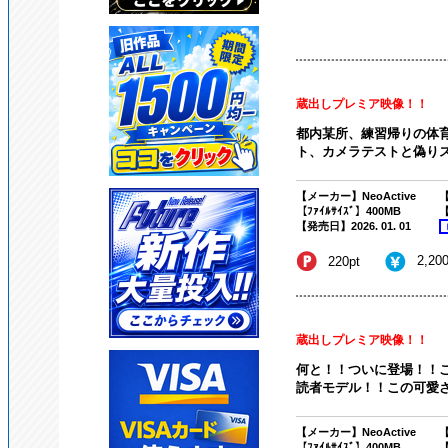
蔵出しプレミア映像！！
都内某所、練習帰りの体
ト、カメラテストと偽りス
【メーカー】NeoActive
【
【ﾌｧｲﾙｻｲｽﾞ】400MB
【
【発売日】2026. 01. 01
2,20
220pt
蔵出しプレミア映像！！
何と！！ついに登場！！
読者モデル！！この可愛さ
【メーカー】NeoActive
【
【ﾌｧｲﾙｻｲｽﾞ】400MB
【