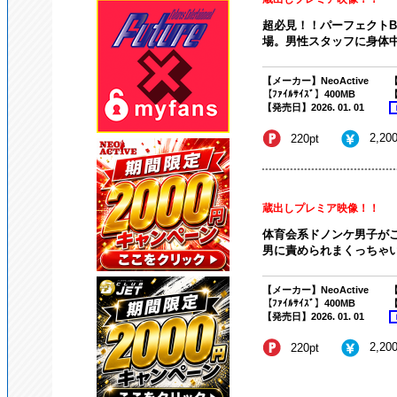
超必見！！パーフェクトB
場。男性スタッフに身体中
【メーカー】NeoActive
【
【ﾌｧｲﾙｻｲｽﾞ】400MB
【
【発売日】2026. 01. 01
2,20
220pt
蔵出しプレミア映像！！
体育会系ドノンケ男子が
男に責められまくっちゃいま
【メーカー】NeoActive
【
【ﾌｧｲﾙｻｲｽﾞ】400MB
【
【発売日】2026. 01. 01
2,20
220pt