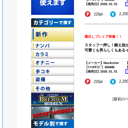
【発売日】2026. 01. 01
2,20
220pt
蔵出しプレミア映像！！
スタッフ一押し！鍛え抜
可愛くも男らしくもあるイ
【メーカー】NeoActive
【
【ﾌｧｲﾙｻｲｽﾞ】400MB
【
【発売日】2026. 01. 01
2,20
220pt
[最初のペ