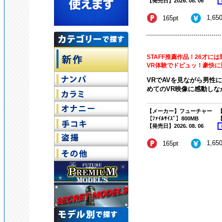
【発売日】2026. 08. 06
1,65
165pt
STAFF推薦作品！26才に
VR体験でドピュッ！豪快に
VRでAVを見ながら男性
めてのVR映像に感動しなが
【メーカー】フューチャー
【
【ﾌｧｲﾙｻｲｽﾞ】800MB
【
【発売日】2026. 08. 06
1,65
165pt