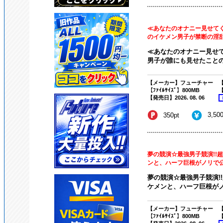
≪あなたのオナニー見せて
のイケメン男子が禁断の淫乱オ
≪あなたのオナニー見せ
男子が誰にも見せたことのな
【メーカー】フューチャー
【
【ﾌｧｲﾙｻｲｽﾞ】800MB
【
【発売日】2026. 08. 06
3,50
350pt
夢の競演☆最強男子競演!!
ンと、ハーフ巨根がノリで公開
夢の競演☆最強男子競演!!
ケメンと、ハーフ巨根がノ
【メーカー】フューチャー
【
【ﾌｧｲﾙｻｲｽﾞ】800MB
【