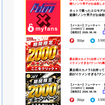
撮!!ノンケ男子がお金欲しさに
ネットで募ったエロモデ
盗撮!!ノンケ男子がお金欲
【メーカー】フューチャー
【
【ﾌｧｲﾙｻｲｽﾞ】800MB
【
【発売日】2026. 08. 06
3,50
350pt
夏企画☆カメラ1台持ってガ
イケメンすぎる?ナンパの裏側
夏企画☆カメラ1台持って
顔がイケメンすぎる?ナンパ
【メーカー】フューチャー
【
【ﾌｧｲﾙｻｲｽﾞ】800MB
【
【発売日】2026. 08. 06
3,50
350pt