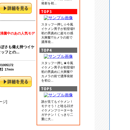
発射を初...
スタッフ一押し☆今風
イケメン男子が初登場!!
気沸騰中のあの人気モデ
初の男責めに超モロ感
大興奮!?カメラの前で
濃厚発...
っぽさも備え持つイケ
フとの...
スタッフ一押し★今風
1005172
イケメン男子が初登場!!
】17min
初の男責めに大興奮!?
カメラの前で濃厚発射
を初公...
ージ]
誰が見てもイケメン！
モテそう！と唸る22才
イケメンフリーターを
ガチナン！くっきり二
重に大...