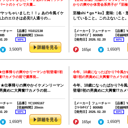
ートのトイレで大量...
かりの爽やか体育会系男子が『至極』.
でヤッちゃいました！！』あの今風イケ
至極shi＊go＊ku】意味:［名
のエロさは必見!!人通りの...
していること。この上ないこと。先
ーチャー
【品番】YI1012138
【メーカー】フューチャー
【品番】YI
0MB
【収録時間】13min
【ﾌｧｲﾙｻｲｽﾞ】800MB
【収録時間
. 20
【発売日】2026. 02. 20
3,500円
1,650円
165pt
★仕事帰りの爽やかリーマンが初登場!!初
今年、18歳になったばかり?今風
!?カメラの前で濃厚発...
場!!初の男責めに大興奮!?カメラの前で
し★仕事帰りの爽やかイケメンリーマン
今年、18歳になったばかり?今
男責めに大興奮!?カメラの前...
登場!!初の男責めに大興奮!?カメラ
ーチャー
【品番】YC1005167
【メーカー】フューチャー
【品番】YC
0MB
【収録時間】20min
【ﾌｧｲﾙｻｲｽﾞ】800MB
【収録時間
. 20
【発売日】2026. 02. 20
1,650円
1,650円
165pt