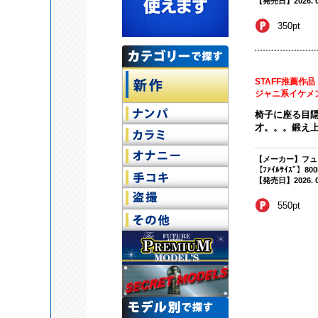
【発売日】2026. 02
350pt
STAFF推薦作品
ジャニ系イケメ
椅子に座る目隠
才。。。鍛え上
【メーカー】フュ
【ﾌｧｲﾙｻｲｽﾞ】80
【発売日】2026. 02
550pt