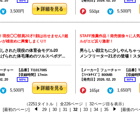
. 20
【発売日】2026. 02. 20
3,500円
5,500円
550pt
！現役◯◯部員20才!!顔は出せません!!超
STAFF推薦作品！発売後徐々に人
ンが雄攻めに興奮しまくり!!
ルがエビ反り激射！
しされた現役の体育会モデル20
男らしい顔立ちに少しやんちゃ
げられた体毛薄めのツルスベボデ...
メンフリーター21才の登場！スタッ
ーチャー
【品番】TI1017085
【メーカー】フューチャー
【品番】TI
0MB
【収録時間】17min
【ﾌｧｲﾙｻｲｽﾞ】800MB
【収録時間
. 20
【発売日】2026. 02. 20
5,500円
1,650円
165pt
（2251タイトル ｜ 全226ページ ｜ 32ページ目を表示）
[最初のページ]
29
|
30
|
31
|
32
|
33
|
34
|
35
[最後のペ