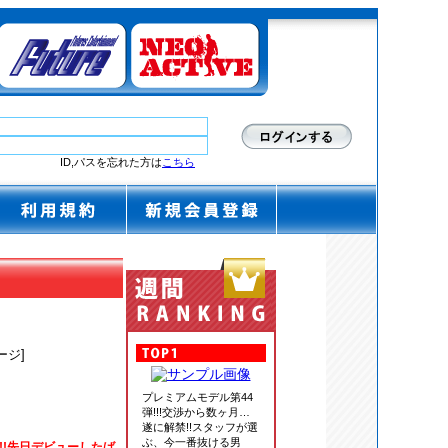
ID,パスを忘れた方は
こちら
ージ]
プレミアムモデル第44
弾!!!交渉から数ヶ月…
遂に解禁!!スタッフが選
ぶ、今一番抜ける男
!!先日デビューしたば