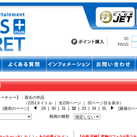
ID
PASS
ューチャー】：過去の作品
（2251タイトル ｜ 全226ページ ｜ 32ページ目を表示）
[最初のページ]
29
|
30
|
31
|
32
|
33
|
34
|
35
[最後のペ
動画の種類
ヤッちゃいました！！』あの今風イケメン
【企画 至極】究極のフェラ&手コキ