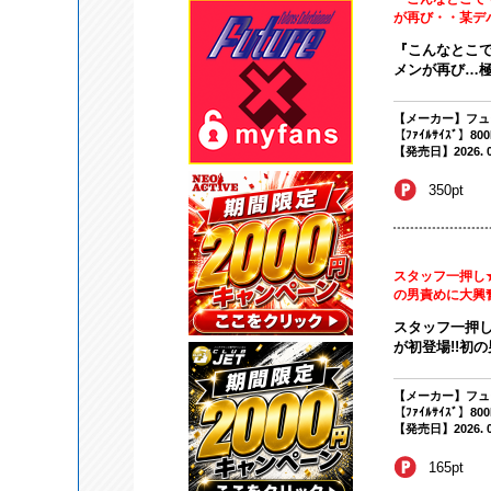
が再び・・某デパ
『こんなとこ
メンが再び…極上
【メーカー】フュ
【ﾌｧｲﾙｻｲｽﾞ】80
【発売日】2026. 02
350pt
スタッフ一押し
の男責めに大興奮
スタッフ一押
が初登場!!初の
【メーカー】フュ
【ﾌｧｲﾙｻｲｽﾞ】80
【発売日】2026. 02
165pt