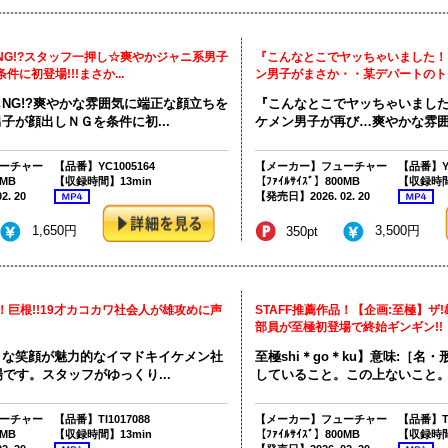
NG!?スタッフ一押し☆爽やかジャニ系男子
『こんなとこでヤッちゃいました！
に初登場!!!まさか...
ン男子がまさか・・某デパートのトイ.
NG!?爽やかな雰囲気に端正な顔立ちを
『こんなとこでヤッちゃいまし
子が顔出しＮＧを条件に初...
ケメン男子が再び…爽やかな雰囲気
ーチャー
【品番】YC1005164
【メーカー】フューチャー
【品番】YA
0MB
【収録時間】13min
【ﾌｧｲﾙｻｲｽﾞ】800MB
【収録時間
. 20
【発売日】2026. 02. 20
1,650円
3,500円
350pt
品！巨根!!19才カコカワ社会人が雄攻めに声
STAFF推薦作品！【企画:至極】ザ!
部員が至極初登場で終始ギンギン!!
うな笑顔が魅力的なイマドキイケメン社
至極shi＊go＊ku】意味:［名
場です。スタッフがゆっくり...
していること。この上ないこと。先
ーチャー
【品番】TI1017088
【メーカー】フューチャー
【品番】TI
0MB
【収録時間】13min
【ﾌｧｲﾙｻｲｽﾞ】800MB
【収録時間