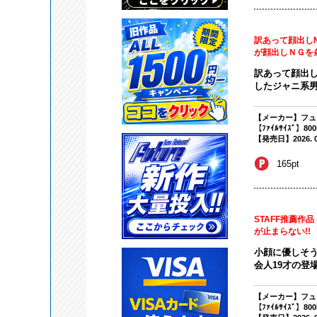
訳あって顔出し
が顔出しＮＧを条件
訳あって顔出し
したジャニ系男
【メーカー】フュ
【ﾌｧｲﾙｻｲｽﾞ】80
【発売日】2026. 02
165pt
STAFF推薦作
が止まらない!!
小顔に優しそ
会人19才の登
【メーカー】フュ
【ﾌｧｲﾙｻｲｽﾞ】80