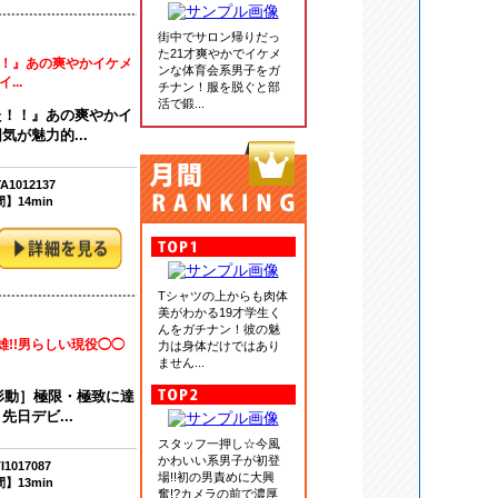
街中でサロン帰りだっ
た21才爽やかでイケメ
！』あの爽やかイケメ
ンな体育会系男子をガ
..
チナン！服を脱ぐと部
活で鍛...
た！！』あの爽やかイ
が魅力的...
1012137
】14min
Tシャツの上からも肉体
美がわかる19才学生く
んをガチナン！彼の魅
雄!!男らしい現役◯◯
力は身体だけではあり
ません...
・形動］極限・極致に達
日デビ...
スタッフ一押し☆今風
かわいい系男子が初登
1017087
場!!初の男責めに大興
】13min
奮!?カメラの前で濃厚