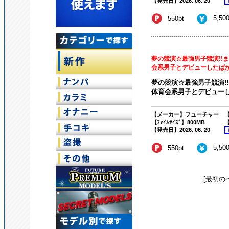
【発売日】2026. 06. 20
5,50
550pt
夢の競演☆最強男子競演!!ま
会系男子とデビューしたばかり
夢の競演☆最強男子競演!!
体育会系男子とデビューし
【メーカー】フューチャー
【
【ﾌｧｲﾙｻｲｽﾞ】800MB
【
【発売日】2026. 06. 20
5,50
550pt
[最初の