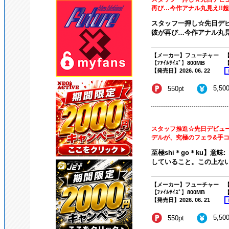
再び…今作アナル丸見え!!超淫
スタッフ一押し☆先日デ
彼が再び…今作アナル丸見え
【メーカー】フューチャー
【
【ﾌｧｲﾙｻｲｽﾞ】800MB
【
【発売日】2026. 06. 22
5,50
550pt
スタッフ推進☆先日デビュ
デルが、究極のフェラ&手コキ!
至極shi＊go＊ku】意
していること。この上ない
【メーカー】フューチャー
【
【ﾌｧｲﾙｻｲｽﾞ】800MB
【
【発売日】2026. 06. 21
5,50
550pt