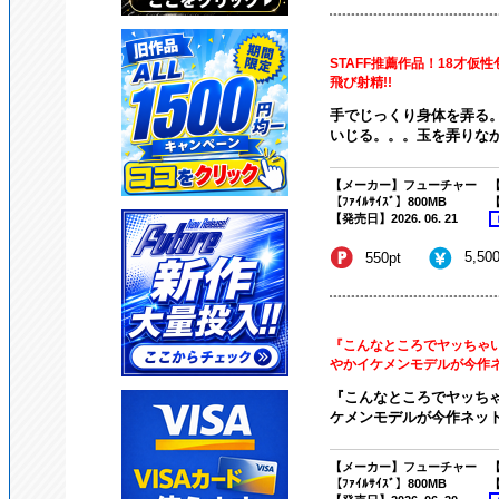
STAFF推薦作品！18才
飛び射精!!
手でじっくり身体を弄る
いじる。。。玉を弄りなが
【メーカー】フューチャー
【
【ﾌｧｲﾙｻｲｽﾞ】800MB
【
【発売日】2026. 06. 21
5,50
550pt
『こんなところでヤッちゃいま
やかイケメンモデルが今作ネッ
『こんなところでヤッちゃい
ケメンモデルが今作ネット
【メーカー】フューチャー
【
【ﾌｧｲﾙｻｲｽﾞ】800MB
【