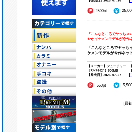
【発売日】2026. 07. 28
25,0
2500pt
『こんなところでヤッちゃいま
やかイケメンモデルが今作ネッ
『こんなところでヤッちゃい
ケメンモデルが今作ネット
【メーカー】フューチャー
【
【ﾌｧｲﾙｻｲｽﾞ】800MB
【
【発売日】2026. 07. 27
5,50
550pt
[最