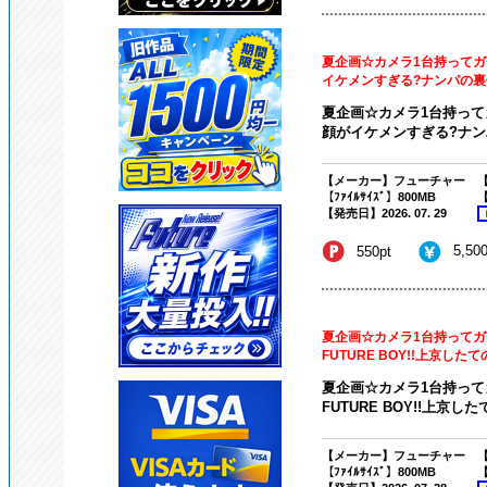
夏企画☆カメラ1台持ってガ
イケメンすぎる?ナンパの裏側
夏企画☆カメラ1台持って
顔がイケメンすぎる?ナンパ
【メーカー】フューチャー
【
【ﾌｧｲﾙｻｲｽﾞ】800MB
【
【発売日】2026. 07. 29
5,50
550pt
夏企画☆カメラ1台持ってガ
FUTURE BOY!!上京したて
夏企画☆カメラ1台持って
FUTURE BOY!!上京し
【メーカー】フューチャー
【
【ﾌｧｲﾙｻｲｽﾞ】800MB
【