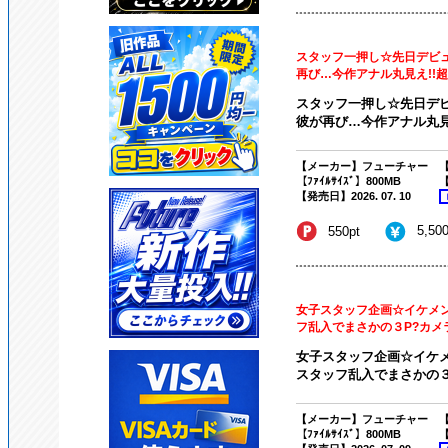
スタッフ一押し☆先日デビ
再び…今作アナル丸見え!!超淫
スタッフ一押し☆先日デ
彼が再び…今作アナル丸見え
【メーカー】フューチャー
【
【ﾌｧｲﾙｻｲｽﾞ】800MB
【
【発売日】2026. 07. 10
5,50
550pt
女子スタッフ企画☆イケメ
フ乱入でまさかの３P?カメラ
女子スタッフ企画☆イケ
スタッフ乱入でまさかの３P
【メーカー】フューチャー
【
【ﾌｧｲﾙｻｲｽﾞ】800MB
【