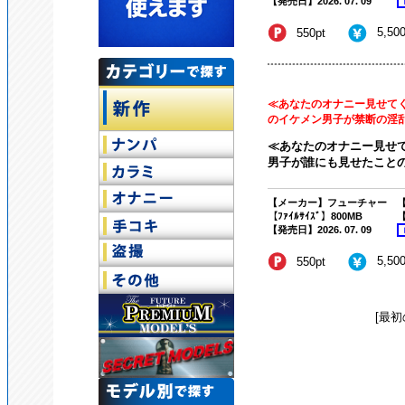
【発売日】2026. 07. 09
5,50
550pt
≪あなたのオナニー見せて
のイケメン男子が禁断の淫乱オ
≪あなたのオナニー見せ
男子が誰にも見せたことのな
【メーカー】フューチャー
【
【ﾌｧｲﾙｻｲｽﾞ】800MB
【
【発売日】2026. 07. 09
5,50
550pt
[最初