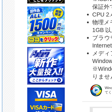
保証外
CPU 
物理メ
1GB 
ブラウ
Interne
メディ
Window
※Win
りませ
Wi
てく