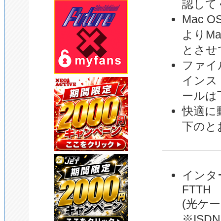
認して
Mac 
よりM
とさせ
ファイル形
インス
ールは
快適に
下のと
インター
FTTH
(光ケー
※ISD