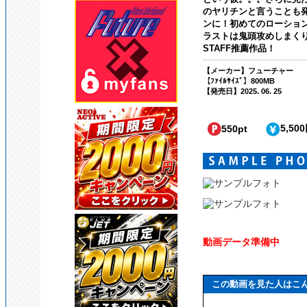
のヤリチンと言うことも
ンに！初めてのローショ
ラストは鬼頭攻めしまく
STAFF推薦作品！
【メーカー】フューチャー
【ﾌｧｲﾙｻｲｽﾞ】800MB
【発売日】2025. 06. 25
5,50
550pt
動画データ準備中
この動画を見た人はこ