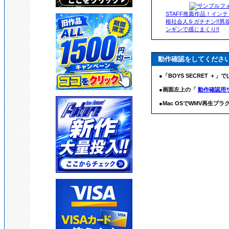
STAFF推薦作品！インテ
根社会人をガチナン!!男
ンギンで感じまくり!!
動作確認をしてくださ
●「BOYS SECRET ＋」
●画面左上の「
動作確認用
●Mac OSでWMV再生