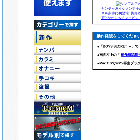
ヤンチャ系イケメン男子
Ｇを条件に初登場!!男責
否?!ながらもチンコビン..
動作確認をしてくださ
●「BOYS SECRET ＋」
●画面左上の「
動作確認用
●Mac OSでWMV再生