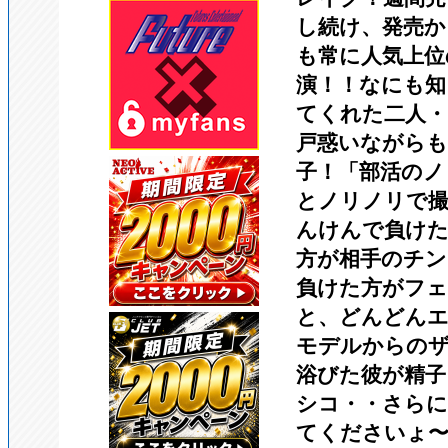
し続け、発売か
も常に人気上位
演！！なにも知
てくれた二人・
戸惑いながらも
子！「部活のノ
とノリノリで
んけんで負けた
方が相手のチン
負けた方がフ
と、どんどんエ
モデルからの
浴びた彼が精
シコ・・さら
てくださいょ