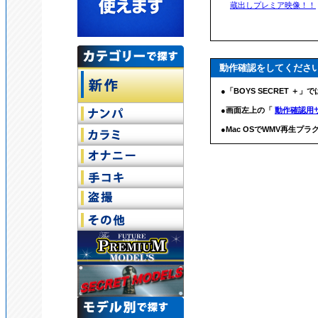
蔵出しプレミア映像！！
動作確認をしてくださ
●「BOYS SECRET ＋」
●画面左上の「
動作確認用
●Mac OSでWMV再生