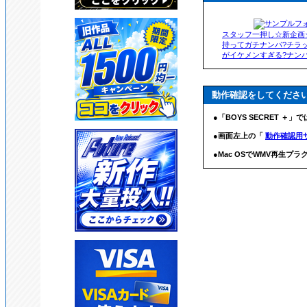
スタッフ一押し☆新企画
持ってガチナンパ?チラ
がイケメンすぎる?ナンパ.
動作確認をしてくださ
●「BOYS SECRET ＋」
●画面左上の「
動作確認用
●Mac OSでWMV再生