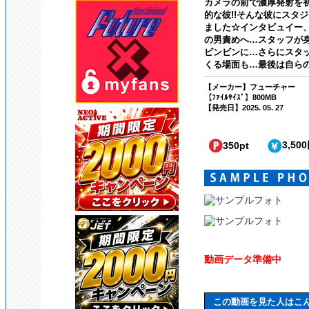
カメラの前で濃厚発射を
的な彼!!そんな彼にスタ
ました☆インタビュイー
の男責めへ…スタッフが
ビンビンに…さらにスタ
くる場面も…最後は自らの
【メーカー】フューチャー
【ﾌｧｲﾙｻｲｽﾞ】800MB
【発売日】2025. 05. 27
3,50
350pt
動画データ準備中
この動画を見た人はこ