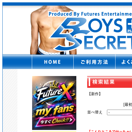
【新作】
[最
並べ替え
『こんなところでヤッちゃい