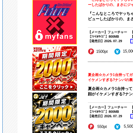
ーしたばかりの、まさにジャニ系
『こんなところでヤッちゃい
ビューしたばかりの、まさに
【メーカー】フューチャー
【
【ﾌｧｲﾙｻｲｽﾞ】800MB
【
【発売日】2026. 07. 29
15,0
1500pt
夏企画☆カメラ1台持ってガ
イケメンすぎる?ナンパの裏側
夏企画☆カメラ1台持って
顔がイケメンすぎる?ナンパ
【メーカー】フューチャー
【
【ﾌｧｲﾙｻｲｽﾞ】800MB
【
【発売日】2026. 07. 29
5,50
550pt