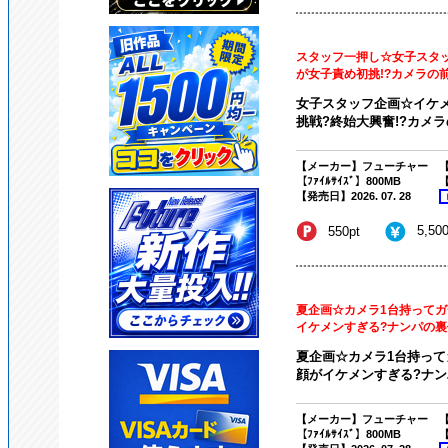
スタッフ一押し☆女子スタ
が女子責め初挑!?カメラの前
女子スタッフ企画☆イケ
挑戦?終始大興奮!?カメラ
【メーカー】フューチャー
【
【ﾌｧｲﾙｻｲｽﾞ】800MB
【
【発売日】2026. 07. 28
5,50
550pt
夏企画☆カメラ1台持ってガ
イケメンすぎる?ナンパの裏側
夏企画☆カメラ1台持って
顔がイケメンすぎる?ナンパ
【メーカー】フューチャー
【
【ﾌｧｲﾙｻｲｽﾞ】800MB
【